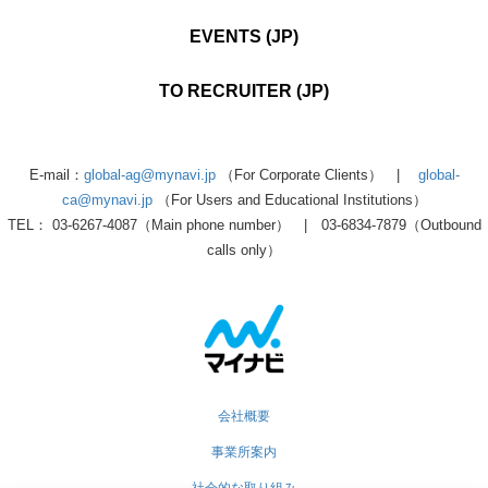
EVENTS (JP)
TO RECRUITER (JP)
E-mail：
global-ag@mynavi.jp
（For Corporate Clients） |
global-
ca@mynavi.jp
（For Users and Educational Institutions）
TEL： 03-6267-4087（Main phone number） | 03-6834-7879（Outbound
calls only）
会社概要
事業所案内