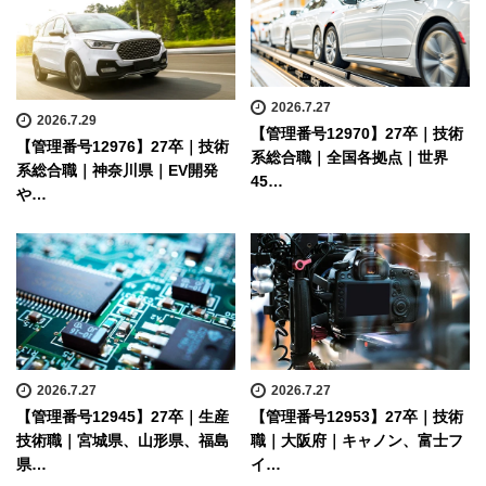
2026.7.27
2026.7.29
【管理番号12970】27卒｜技術
【管理番号12976】27卒｜技術
系総合職｜全国各拠点｜世界
系総合職｜神奈川県｜EV開発
45…
や…
2026.7.27
2026.7.27
【管理番号12945】27卒｜生産
【管理番号12953】27卒｜技術
技術職｜宮城県、山形県、福島
職｜大阪府｜キャノン、富士フ
県…
イ…