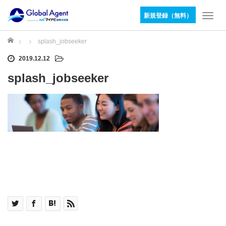
新規登録（無料）
T
o
g
ホーム
splash_jobseeker
g
2019.12.12
l
e
splash_jobseeker
n
a
v
i
g
a
t
i
o
n