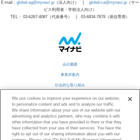
E-mail：
global-ag@mynavi.jp
（法人向け） |
global-ca@mynavi.jp
（サー
ビス利用者・学校法人向け）
TEL： 03-6267-4087（代表番号） | 03-6834-7879（発信専用）
会社概要
事業所案内
社会的な取り組み
採用情報
We use cookies to improve your experience on our website,
to personalize content and ads and to analyze our traffic.
グループ会社
We share information about your use of our website with our
個人情報保護方針
advertising and analytics partners, who may combine it with
other information that you have provided to them or that they
業務運営規定
have collected from your use of their services. You have the
right to opt out of our sharing information about you with our
partners. Please click [Do Not Sell My Personal Information]