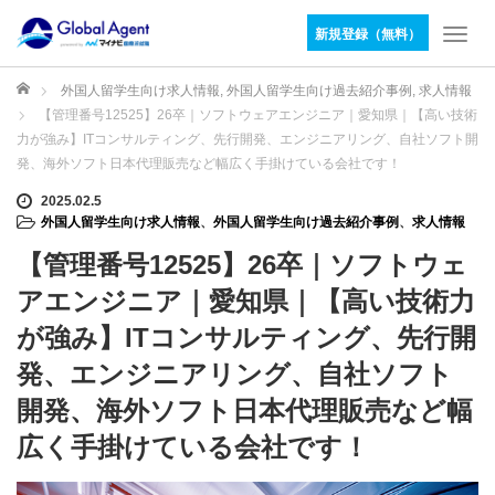
新規登録（無料）
T
o
g
ホーム
外国人留学生向け求人情報
,
外国人留学生向け過去紹介事例
,
求人情報
g
【管理番号12525】26卒｜ソフトウェアエンジニア｜愛知県｜【高い技術
l
力が強み】ITコンサルティング、先行開発、エンジニアリング、自社ソフト開
e
発、海外ソフト日本代理販売など幅広く手掛けている会社です！
n
a
2025.02.5
v
外国人留学生向け求人情報
、
外国人留学生向け過去紹介事例
、
求人情報
i
【管理番号12525】26卒｜ソフトウェ
g
a
アエンジニア｜愛知県｜【高い技術力
t
が強み】ITコンサルティング、先行開
i
o
発、エンジニアリング、自社ソフト
n
開発、海外ソフト日本代理販売など幅
広く手掛けている会社です！