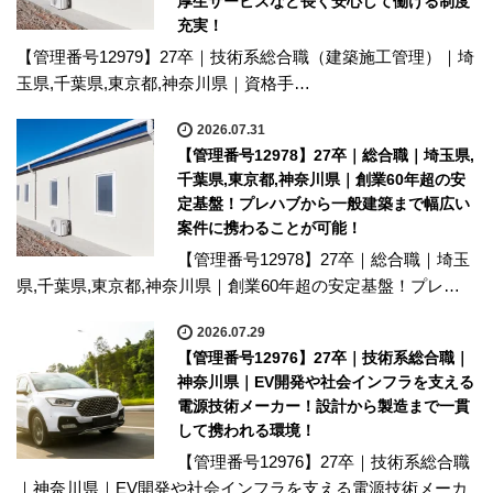
厚生サービスなど長く安心して働ける制度
充実！
【管理番号12979】27卒｜技術系総合職（建築施工管理）｜埼
玉県,千葉県,東京都,神奈川県｜資格手…
2026.07.31
【管理番号12978】27卒｜総合職｜埼玉県,
千葉県,東京都,神奈川県｜創業60年超の安
定基盤！プレハブから一般建築まで幅広い
案件に携わることが可能！
【管理番号12978】27卒｜総合職｜埼玉
県,千葉県,東京都,神奈川県｜創業60年超の安定基盤！プレ…
2026.07.29
【管理番号12976】27卒｜技術系総合職｜
神奈川県｜EV開発や社会インフラを支える
電源技術メーカー！設計から製造まで一貫
して携われる環境！
【管理番号12976】27卒｜技術系総合職
｜神奈川県｜EV開発や社会インフラを支える電源技術メーカ