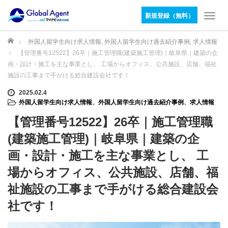
新規登録（無料）
T
o
g
ホーム
外国人留学生向け求人情報
,
外国人留学生向け過去紹介事例
,
求人情報
g
【管理番号12522】26卒｜施工管理職(建築施工管理)｜岐阜県｜建築の企
l
画・設計・施工を主な事業とし、 工場からオフィス、公共施設、店舗、福祉
e
施設の工事まで手がける総合建設会社です！
n
a
2025.02.4
v
外国人留学生向け求人情報
、
外国人留学生向け過去紹介事例
、
求人情報
i
【管理番号12522】26卒｜施工管理職
g
a
(建築施工管理)｜岐阜県｜建築の企
t
画・設計・施工を主な事業とし、 工
i
o
場からオフィス、公共施設、店舗、福
n
祉施設の工事まで手がける総合建設会
社です！