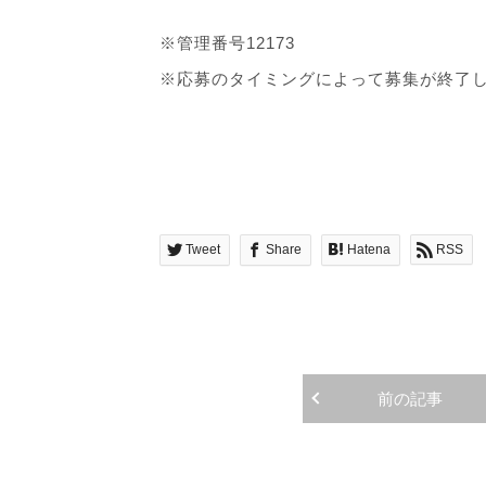
※管理番号12173
※応募のタイミングによって募集が終了
Tweet
Share
Hatena
RSS
前の記事