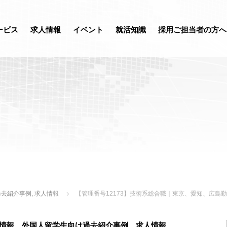
ービス
求人情報
イベント
就活知識
採用ご担当者の方へ
過去紹介事例
,
求人情報
【管理番号12173】技術系総合職｜東京、愛知、広
情報
、
外国人留学生向け過去紹介事例
、
求人情報