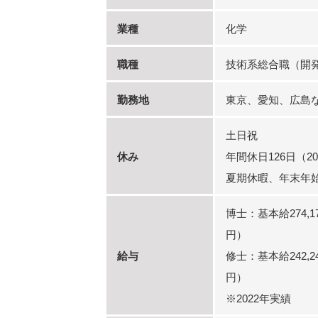
業種
化学
職種
技術系総合職（開
勤務地
東京、愛知、広島
土日祝
休み
年間休日126日（20
夏期休暇、年末年始
博士：基本給274,1
円）
給与
修士：基本給242,2
円）
※2022年実績