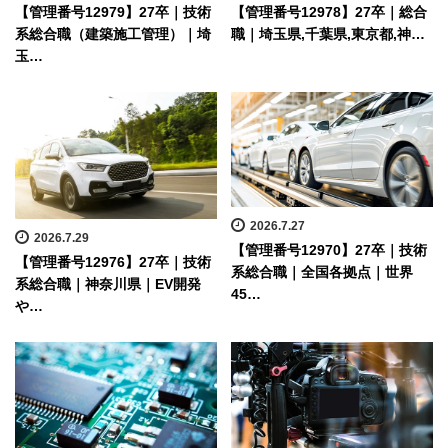
【管理番号12979】27卒｜技術
【管理番号12978】27卒｜総合
系総合職（建築施工管理）｜埼
職｜埼玉県,千葉県,東京都,神…
玉…
2026.7.27
2026.7.29
【管理番号12970】27卒｜技術
【管理番号12976】27卒｜技術
系総合職｜全国各拠点｜世界
系総合職｜神奈川県｜EV開発
45…
や…