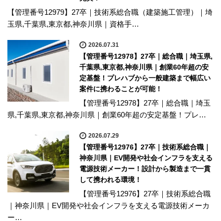
【管理番号12979】27卒｜技術系総合職（建築施工管理）｜埼
玉県,千葉県,東京都,神奈川県｜資格手…
2026.07.31
【管理番号12978】27卒｜総合職｜埼玉県,
千葉県,東京都,神奈川県｜創業60年超の安
定基盤！プレハブから一般建築まで幅広い
案件に携わることが可能！
【管理番号12978】27卒｜総合職｜埼玉
県,千葉県,東京都,神奈川県｜創業60年超の安定基盤！プレ…
2026.07.29
【管理番号12976】27卒｜技術系総合職｜
神奈川県｜EV開発や社会インフラを支える
電源技術メーカー！設計から製造まで一貫
して携われる環境！
【管理番号12976】27卒｜技術系総合職
｜神奈川県｜EV開発や社会インフラを支える電源技術メーカ
ー…