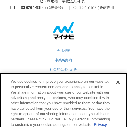
ビス利用者・学校法人向け）
TEL： 03-6267-4087（代表番号） | 03-6834-7879（発信専用）
会社概要
事業所案内
社会的な取り組み
採用情報
We use cookies to improve your experience on our website,
to personalize content and ads and to analyze our traffic.
グループ会社
We share information about your use of our website with our
個人情報保護方針
advertising and analytics partners, who may combine it with
other information that you have provided to them or that they
業務運営規定
have collected from your use of their services. You have the
right to opt out of our sharing information about you with our
partners. Please click [Do Not Sell My Personal Information]
to customize your cookie settings on our website.
Privacy
Twitter
Facebook
RSS