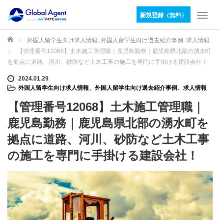
新規登録（無料）
T
o
g
ホーム
外国人留学生向け求人情報
,
外国人留学生向け過去紹介事例
,
求人情報
g
【管理番号12068】土木施工管理職｜鹿児島勤務｜鹿児島県北部の湧水町
l
を拠点に道路、河川、砂防など土木工事の施工を専門に手掛ける建設会社！
e
n
2024.01.29
外国人留学生向け求人情報
、
外国人留学生向け過去紹介事例
、
求人情報
a
v
【管理番号12068】土木施工管理職｜
i
g
鹿児島勤務｜鹿児島県北部の湧水町を
a
拠点に道路、河川、砂防など土木工事
t
i
の施工を専門に手掛ける建設会社！
o
n