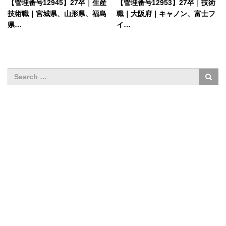
【管理番号12945】27卒｜生産
【管理番号12953】27卒｜技術
技術職｜宮城県、山形県、福島
職｜大阪府｜キャノン、富士フ
県…
イ…