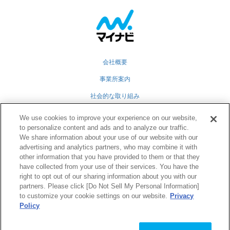
会社概要
事業所案内
社会的な取り組み
採用情報
We use cookies to improve your experience on our website,
to personalize content and ads and to analyze our traffic.
グループ会社
We share information about your use of our website with our
advertising and analytics partners, who may combine it with
個人情報保護方針
other information that you have provided to them or that they
業務運営規定
have collected from your use of their services. You have the
right to opt out of our sharing information about you with our
partners. Please click [Do Not Sell My Personal Information]
to customize your cookie settings on our website.
Privacy
Twitter
Facebook
RSS
Policy