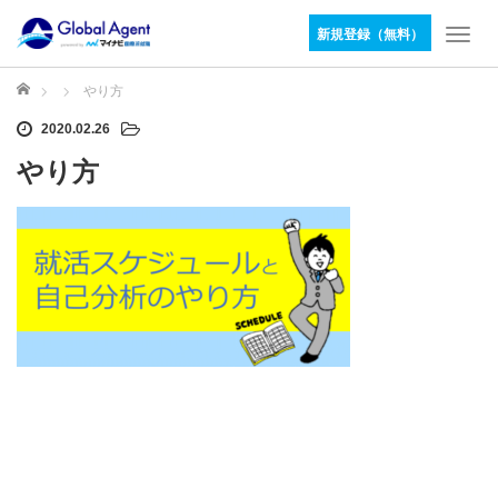
新規登録（無料）
T
o
g
ホーム
やり方
g
2020.02.26
l
e
やり方
n
a
v
i
g
a
t
i
o
n