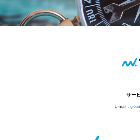
サー
E-mail：
glob