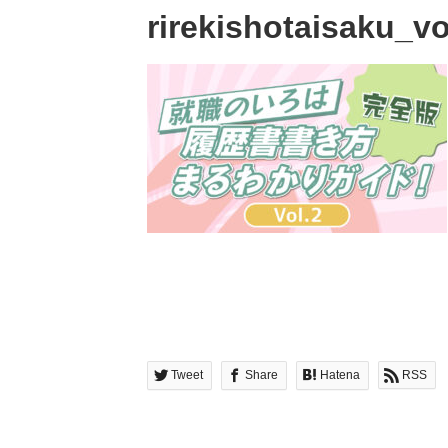
rirekishotaisaku_vo
Tweet
Share
Hatena
RSS