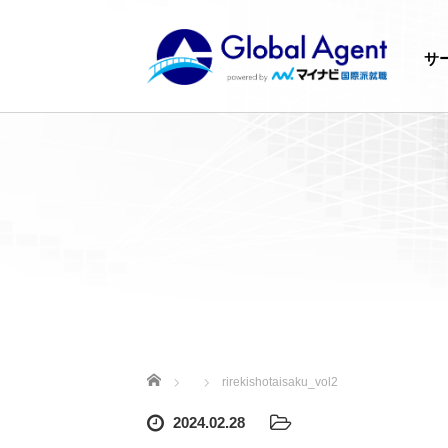
サ
ホーム
rirekishotaisaku_vol2
2024.02.28