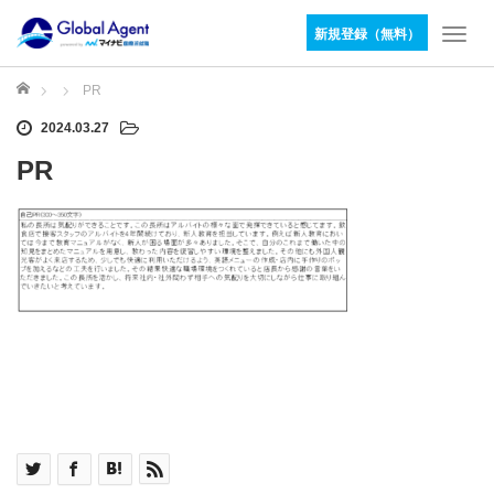
新規登録（無料）
T
o
g
ホーム
PR
g
2024.03.27
l
e
PR
n
a
v
i
g
a
t
i
o
n