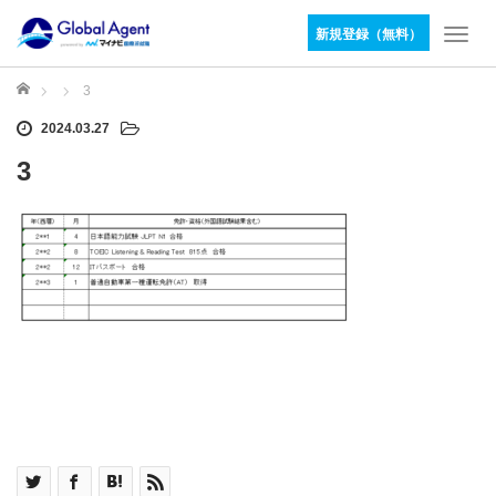
新規登録（無料）
T
o
g
ホーム
3
g
2024.03.27
l
e
3
n
a
v
i
g
a
t
i
o
n