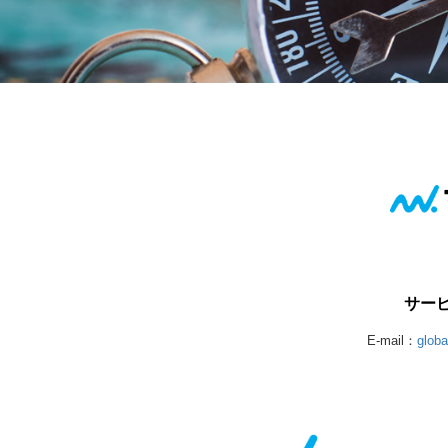
サー
E-mail：
glob