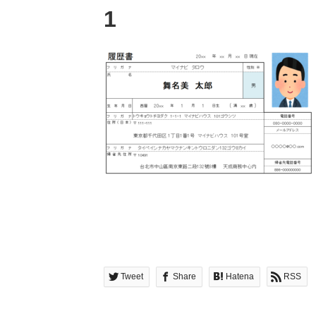
1
Tweet
Share
Hatena
RSS