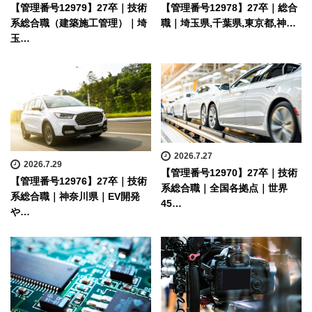
【管理番号12979】27卒｜技術
【管理番号12978】27卒｜総合
系総合職（建築施工管理）｜埼
職｜埼玉県,千葉県,東京都,神…
玉…
2026.7.27
2026.7.29
【管理番号12970】27卒｜技術
【管理番号12976】27卒｜技術
系総合職｜全国各拠点｜世界
系総合職｜神奈川県｜EV開発
45…
や…