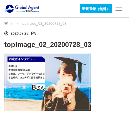
新規登録（無料）
T
o
g
ホーム
topimage_02_20200728_03
g
2020.07.28
l
e
topimage_02_20200728_03
n
a
v
i
g
a
t
i
o
n