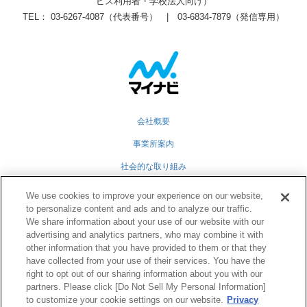
ビス利用者・学校法人向け）
TEL： 03-6267-4087（代表番号） | 03-6834-7879（発信専用）
会社概要
事業所案内
社会的な取り組み
採用情報
We use cookies to improve your experience on our website,
to personalize content and ads and to analyze our traffic.
グループ会社
We share information about your use of our website with our
advertising and analytics partners, who may combine it with
個人情報保護方針
other information that you have provided to them or that they
業務運営規定
have collected from your use of their services. You have the
right to opt out of our sharing information about you with our
partners. Please click [Do Not Sell My Personal Information]
to customize your cookie settings on our website.
Privacy
Twitter
Facebook
RSS