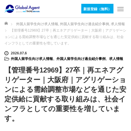
新規登録（無料）
T
o
g
ホーム
外国人留学生向け求人情報
,
外国人留学生向け過去紹介事例
,
求人情報
g
【管理番号12969】27卒｜再エネアグリゲーター｜大阪府｜アグリゲーシ
l
ョンによる需給調整市場などを通じた安定供給に貢献する取り組みは、社会
e
インフラとしての重要性を増しています。
n
a
2026.07.6
v
外国人留学生向け求人情報
、
外国人留学生向け過去紹介事例
、
求人情報
i
【管理番号12969】27卒｜再エネアグ
g
a
リゲーター｜大阪府｜アグリゲーショ
t
ンによる需給調整市場などを通じた安
i
o
定供給に貢献する取り組みは、社会イ
n
ンフラとしての重要性を増していま
す。