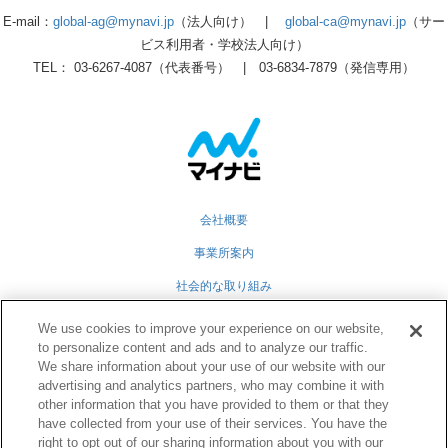
E-mail：
global-ag@mynavi.jp
（法人向け） |
global-ca@mynavi.jp
（サー
ビス利用者・学校法人向け）
TEL： 03-6267-4087（代表番号） | 03-6834-7879（発信専用）
会社概要
事業所案内
社会的な取り組み
採用情報
We use cookies to improve your experience on our website,
to personalize content and ads and to analyze our traffic.
グループ会社
We share information about your use of our website with our
個人情報保護方針
advertising and analytics partners, who may combine it with
other information that you have provided to them or that they
業務運営規定
have collected from your use of their services. You have the
right to opt out of our sharing information about you with our