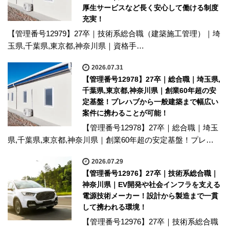
厚生サービスなど長く安心して働ける制度
充実！
【管理番号12979】27卒｜技術系総合職（建築施工管理）｜埼
玉県,千葉県,東京都,神奈川県｜資格手…
2026.07.31
【管理番号12978】27卒｜総合職｜埼玉県,
千葉県,東京都,神奈川県｜創業60年超の安
定基盤！プレハブから一般建築まで幅広い
案件に携わることが可能！
【管理番号12978】27卒｜総合職｜埼玉
県,千葉県,東京都,神奈川県｜創業60年超の安定基盤！プレ…
2026.07.29
【管理番号12976】27卒｜技術系総合職｜
神奈川県｜EV開発や社会インフラを支える
電源技術メーカー！設計から製造まで一貫
して携われる環境！
【管理番号12976】27卒｜技術系総合職