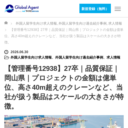
新規登録（無料）
T
o
g
ホーム
外国人留学生向け求人情報
,
外国人留学生向け過去紹介事例
,
求人情報
g
【管理番号12938】27卒｜品質保証｜岡山県｜プロジェクトの金額は億単
l
位、高さ40m超えのクレーンなど、当社が扱う製品はスケールの大きさが特
e
徴。
n
a
2026.06.30
v
外国人留学生向け求人情報
、
外国人留学生向け過去紹介事例
、
求人情報
i
【管理番号12938】27卒｜品質保証｜
g
a
岡山県｜プロジェクトの金額は億単
t
位、高さ40m超えのクレーンなど、当
i
o
社が扱う製品はスケールの大きさが特
n
徴。