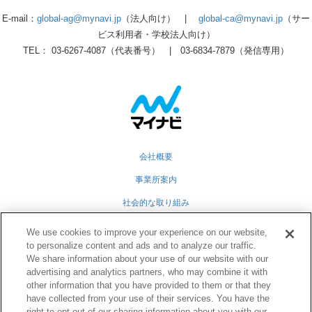
E-mail：
global-ag@mynavi.jp
（法人向け） |
global-ca@mynavi.jp
（サー
ビス利用者・学校法人向け）
TEL： 03-6267-4087（代表番号） | 03-6834-7879（発信専用）
会社概要
事業所案内
社会的な取り組み
採用情報
We use cookies to improve your experience on our website,
to personalize content and ads and to analyze our traffic.
グループ会社
We share information about your use of our website with our
個人情報保護方針
advertising and analytics partners, who may combine it with
other information that you have provided to them or that they
業務運営規定
have collected from your use of their services. You have the
right to opt out of our sharing information about you with our