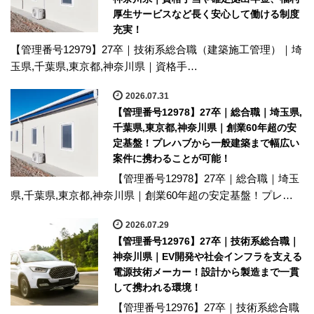
厚生サービスなど長く安心して働ける制度
充実！
【管理番号12979】27卒｜技術系総合職（建築施工管理）｜埼
玉県,千葉県,東京都,神奈川県｜資格手…
2026.07.31
【管理番号12978】27卒｜総合職｜埼玉県,
千葉県,東京都,神奈川県｜創業60年超の安
定基盤！プレハブから一般建築まで幅広い
案件に携わることが可能！
【管理番号12978】27卒｜総合職｜埼玉
県,千葉県,東京都,神奈川県｜創業60年超の安定基盤！プレ…
2026.07.29
【管理番号12976】27卒｜技術系総合職｜
神奈川県｜EV開発や社会インフラを支える
電源技術メーカー！設計から製造まで一貫
して携われる環境！
【管理番号12976】27卒｜技術系総合職