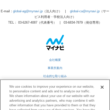
E-mail：
global-ag@mynavi.jp
（法人向け） |
global-ca@mynavi.jp
（サー
ビス利用者・学校法人向け）
TEL： 03-6267-4087（代表番号） | 03-6834-7879（発信専用）
会社概要
事業所案内
社会的な取り組み
採用情報
We use cookies to improve your experience on our website,
to personalize content and ads and to analyze our traffic.
グループ会社
We share information about your use of our website with our
個人情報保護方針
advertising and analytics partners, who may combine it with
other information that you have provided to them or that they
業務運営規定
have collected from your use of their services. You have the