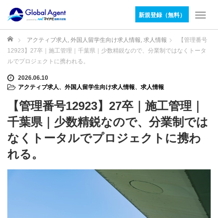
新規登録（無料）
T
o
g
ホーム
アクティブ求人
,
外国人留学生向け求人情報
,
求人情報
【管理番号
g
12923】27卒｜施工管理｜千葉県｜少数精鋭なので、分業制ではなくトータ
l
ルでプロジェクトに携われる。
e
n
2026.06.10
アクティブ求人
、
外国人留学生向け求人情報
、
求人情報
a
v
【管理番号12923】27卒｜施工管理｜
i
g
千葉県｜少数精鋭なので、分業制では
a
なくトータルでプロジェクトに携わ
t
i
れる。
o
n