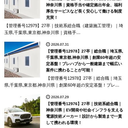
神奈川県｜資格手当や確定拠出年金、福利
厚生サービスなど長く安心して働ける制度
充実！
【管理番号12979】27卒｜技術系総合職（建築施工管理）｜埼
玉県,千葉県,東京都,神奈川県｜資格手…
2026.07.31
【管理番号12978】27卒｜総合職｜埼玉県,
千葉県,東京都,神奈川県｜創業60年超の安
定基盤！プレハブから一般建築まで幅広い
案件に携わることが可能！
【管理番号12978】27卒｜総合職｜埼玉
県,千葉県,東京都,神奈川県｜創業60年超の安定基盤！プレ…
2026.07.29
【管理番号12976】27卒｜技術系総合職｜
神奈川県｜EV開発や社会インフラを支える
電源技術メーカー！設計から製造まで一貫
して携われる環境！