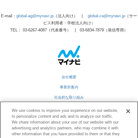
E-mail：
global-ag@mynavi.jp
（法人向け） |
global-ca@mynavi.jp
（サー
ビス利用者・学校法人向け）
TEL： 03-6267-4087（代表番号） | 03-6834-7879（発信専用）
会社概要
事業所案内
社会的な取り組み
採用情報
We use cookies to improve your experience on our website,
to personalize content and ads and to analyze our traffic.
グループ会社
We share information about your use of our website with our
個人情報保護方針
advertising and analytics partners, who may combine it with
other information that you have provided to them or that they
業務運営規定