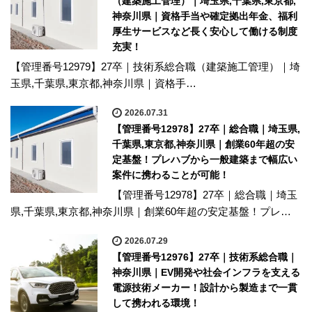
（建築施工管理）｜埼玉県,千葉県,東京都,
神奈川県｜資格手当や確定拠出年金、福利
厚生サービスなど長く安心して働ける制度
充実！
【管理番号12979】27卒｜技術系総合職（建築施工管理）｜埼
玉県,千葉県,東京都,神奈川県｜資格手…
2026.07.31
【管理番号12978】27卒｜総合職｜埼玉県,
千葉県,東京都,神奈川県｜創業60年超の安
定基盤！プレハブから一般建築まで幅広い
案件に携わることが可能！
【管理番号12978】27卒｜総合職｜埼玉
県,千葉県,東京都,神奈川県｜創業60年超の安定基盤！プレ…
2026.07.29
【管理番号12976】27卒｜技術系総合職｜
神奈川県｜EV開発や社会インフラを支える
電源技術メーカー！設計から製造まで一貫
して携われる環境！