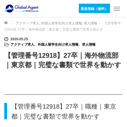
新規登録（無料）
T
o
g
ホーム
アクティブ求人
,
外国人留学生向け求人情報
,
求人情報
【管理番号
g
12918】27卒｜海外物流部｜東京都｜完璧な書類で世界を動かす
l
e
2026.05.25
アクティブ求人
、
外国人留学生向け求人情報
、
求人情報
n
a
【管理番号12918】27卒｜海外物流部
v
i
｜東京都｜完璧な書類で世界を動かす
g
a
t
i
o
n
【管理番号12918】27卒｜職種｜東京
都｜完璧な書類で世界を動かす