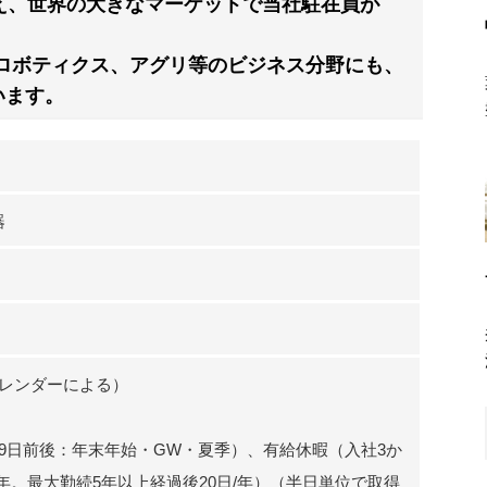
え、世界の大きなマーケットで当社駐在員が
、ロボティクス、アグリ等のビジネス分野にも、
います。
器
カレンダーによる）
9日前後：年末年始・GW・夏季）、有給休暇（入社3か
/年。最大勤続5年以上経過後20日/年）（半日単位で取得