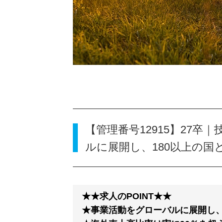
【管理番号12915】27
ルに展開し、180以上の国
★★求人のPOINT★★
★事業活動をグローバルに展開し、