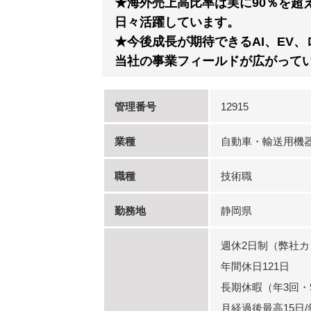
★海外売上高比率は実に90％を超
日々活躍しています。
★今後成⾧が期待できるAI、EV
当社の事業フィールドが広がって
管理番号
12915
業種
自動車・輸送用機
職種
技術職
勤務地
静岡県
週休2日制（弊社
年間休日121日
長期休暇（年3回・
月経過後最高15日