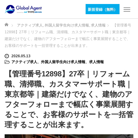
新規登録（無料）
T
o
g
ホーム
アクティブ求人
,
外国人留学生向け求人情報
,
求人情報
【管理番号
g
12898】27卒｜リフォーム職、清掃職、カスタマーサポート職｜東京都等｜
l
建築だけでなく、建物のアフターフォローまで幅広く事業展開することで、
e
お客様のサポートを一括管理することが出来ます。
n
a
2026.05.13
v
アクティブ求人
、
外国人留学生向け求人情報
、
求人情報
i
【管理番号12898】27卒｜リフォーム
g
a
職、清掃職、カスタマーサポート職｜
t
東京都等｜建築だけでなく、建物のア
i
o
フターフォローまで幅広く事業展開す
n
ることで、お客様のサポートを一括管
理することが出来ます。