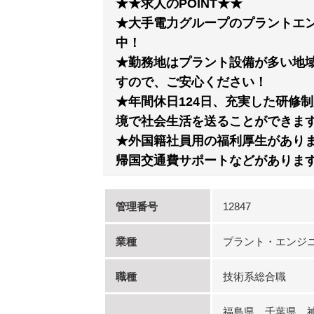
★★求人のPOINT★★
★大手電力グループのプラントエ
中！
★勤務地はプラント設備が多い地域
すので、ご安心ください！
★年間休日124日、充実した研修
境で社会生活を送ることができま
★外国籍社員用の福利厚生があり
帰国交通費サポートなどがありま
管理番号
12847
業種
プラント・エンジ
職種
技術系総合職
福島県、千葉県、