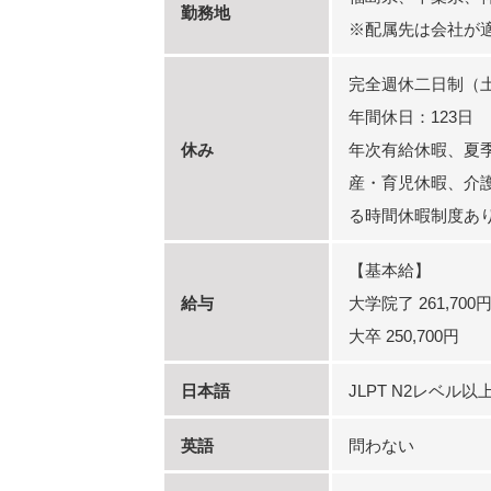
勤務地
※配属先は会社が
完全週休二日制（
年間休日：123日
休み
年次有給休暇、夏
産・育児休暇、介
る時間休暇制度あ
【基本給】
給与
大学院了 261,700
大卒 250,700円
日本語
JLPT N2レベル以
英語
問わない