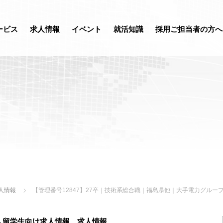
ービス
求人情報
イベント
就活知識
採用ご担当者の方へ
人情報
【管理番号12847】27卒｜技術系総合職｜福島県他｜大手電力グル
人留学生向け求人情報
、
求人情報