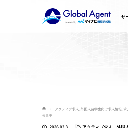
サ
ホーム
アクティブ求人
,
外国人留学生向け求人情報
,
求
募集中！
2026.03.3
アクティブ求人
、
外国