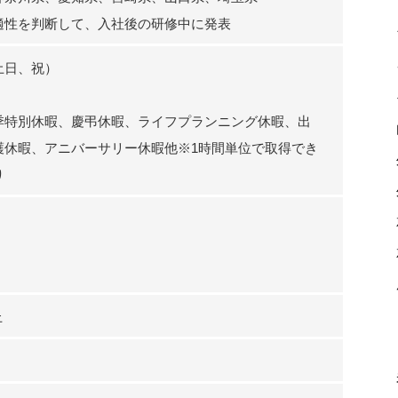
適性を判断して、入社後の研修中に発表
土日、祝）
季特別休暇、慶弔休暇、ライフプランニング休暇、出
護休暇、アニバーサリー休暇他※1時間単位で取得でき
り
円
上