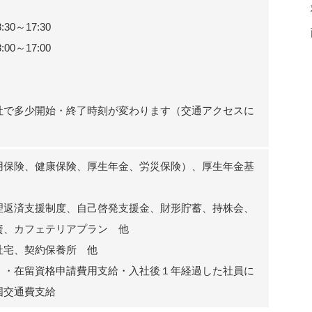
0～17:30
0～17:00
社で多少開始・終了時刻が変わります（交通アクセスに
用保険、健康保険、厚生年金、労災保険）、厚生年金基
理返済支援制度、自己啓発支援金、財形貯蓄、持株会、
資、カフェテリアプラン 他
社宅、契約保養所 他
】・在留資格申請費用支給・入社後１年経過した社員に
国交通費支給