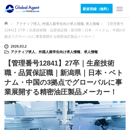
新規登録（無料）
T
o
g
ホーム
アクティブ求人
,
外国人留学生向け求人情報
,
求人情報
【管理番号
g
12841】27卒｜生産技術職・品質保証職｜新潟県｜日本・ベトナム・中国の3
l
拠点でグローバルに事業展開する精密油圧製品メーカー！
e
n
2026.03.2
アクティブ求人
、
外国人留学生向け求人情報
、
求人情報
a
v
【管理番号12841】27卒｜生産技術
i
g
職・品質保証職｜新潟県｜日本・ベト
a
ナム・中国の3拠点でグローバルに事
t
i
業展開する精密油圧製品メーカー！
o
n