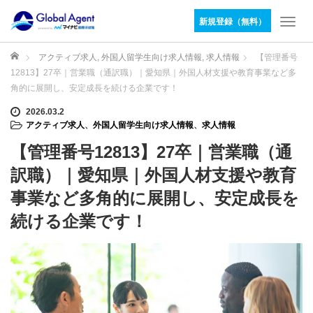
新規登録（無料）
T
o
g
ホーム
アクティブ求人
,
外国人留学生向け求人情報
,
求人情報
【管理番号
g
12813】27卒｜営業職（通訳職）｜愛知県｜外国人材支援や教育事業など多
l
角的に展開し、安定成長を続ける企業です！
e
n
2026.03.2
アクティブ求人
、
外国人留学生向け求人情報
、
求人情報
a
v
【管理番号12813】27卒｜営業職（通
i
g
訳職）｜愛知県｜外国人材支援や教育
a
事業など多角的に展開し、安定成長を
t
i
続ける企業です！
o
n