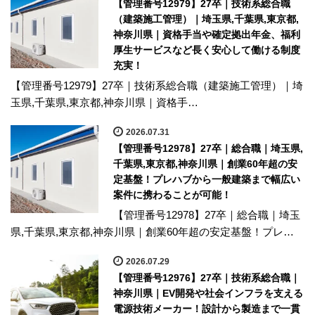
【管理番号12979】27卒｜技術系総合職
（建築施工管理）｜埼玉県,千葉県,東京都,
神奈川県｜資格手当や確定拠出年金、福利
厚生サービスなど長く安心して働ける制度
充実！
【管理番号12979】27卒｜技術系総合職（建築施工管理）｜埼
玉県,千葉県,東京都,神奈川県｜資格手…
2026.07.31
【管理番号12978】27卒｜総合職｜埼玉県,
千葉県,東京都,神奈川県｜創業60年超の安
定基盤！プレハブから一般建築まで幅広い
案件に携わることが可能！
【管理番号12978】27卒｜総合職｜埼玉
県,千葉県,東京都,神奈川県｜創業60年超の安定基盤！プレ…
2026.07.29
【管理番号12976】27卒｜技術系総合職｜
神奈川県｜EV開発や社会インフラを支える
電源技術メーカー！設計から製造まで一貫