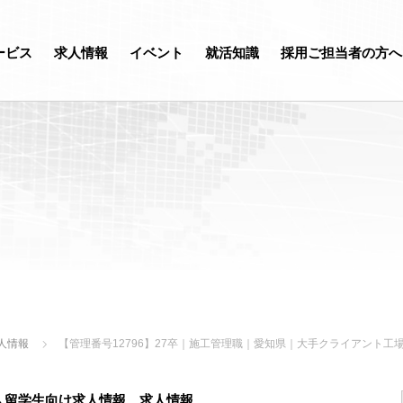
ービス
求人情報
イベント
就活知識
採用ご担当者の方へ
人情報
【管理番号12796】27卒｜施工管理職｜愛知県｜大手クライアント工
人留学生向け求人情報
、
求人情報