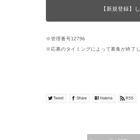
【新規登録】
※管理番号12796
※応募のタイミングによって募集が終了
Tweet
Share
Hatena
RSS