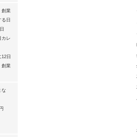
、創業
する日
5日
日カレ
12日
、創業
まな
0円