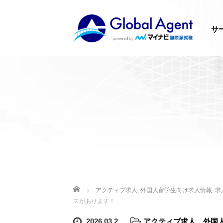
サ
ホーム
アクティブ求人
,
外国人留学生向け求人情報
,
求
スがあります！
2026.03.2
アクティブ求人
、
外国