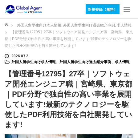
新規登録（無料）
T
o
g
ホーム
外国人留学生向け求人情報
,
外国人留学生向け過去紹介事例
,
求人情報
g
【管理番号12795】27卒｜ソフトウェア開発エンジニア職｜宮崎県、東京
l
都｜PDF分野で独自性の高い事業を展開しています!最新のテクノロジーを駆
e
使したPDF利用技術を自社開発しています!
n
a
2026.03.2
v
外国人留学生向け求人情報
、
外国人留学生向け過去紹介事例
、
求人情報
i
【管理番号12795】27卒｜ソフトウェ
g
a
ア開発エンジニア職｜宮崎県、東京都
t
｜PDF分野で独自性の高い事業を展開
i
o
しています!最新のテクノロジーを駆
n
使したPDF利用技術を自社開発してい
ます!