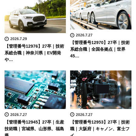
2026.7.27
2026.7.29
【管理番号12970】27卒｜技術
【管理番号12976】27卒｜技術
系総合職｜全国各拠点｜世界
系総合職｜神奈川県｜EV開発
45…
や…
2026.7.27
2026.7.27
【管理番号12945】27卒｜生産
【管理番号12953】27卒｜技術
技術職｜宮城県、山形県、福島
職｜大阪府｜キャノン、富士フ
県…
イ…