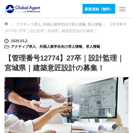
新規登録（無料）
T
o
g
ホーム
アクティブ求人
,
外国人留学生向け求人情報
,
求人情報
【管理番号
g
12774】27卒｜設計監理｜宮城県｜建築意匠設計の募集！
l
e
2026.03.2
アクティブ求人
、
外国人留学生向け求人情報
、
求人情報
n
a
【管理番号12774】27卒｜設計監理｜
v
i
宮城県｜建築意匠設計の募集！
g
a
t
i
o
n