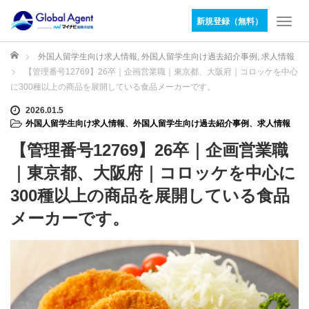
新規登録（無料）
T
o
g
ホーム
外国人留学生向け求人情報
,
外国人留学生向け過去紹介事例
,
求人情報
g
【管理番号12769】26卒｜企画営業職｜東京都、大阪府｜コロッケを中心
l
に300種以上の商品を展開している食品メーカーです。
e
n
2026.01.5
外国人留学生向け求人情報
、
外国人留学生向け過去紹介事例
、
求人情報
a
v
【管理番号12769】26卒｜企画営業職
i
g
｜東京都、大阪府｜コロッケを中心に
a
300種以上の商品を展開している食品
t
i
メーカーです。
o
n