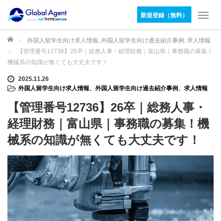
新規登録（無料）
T
o
g
ホーム
外国人留学生向け求人情報
,
外国人留学生向け過去紹介事例
,
求人情報
g
【管理番号12736】26卒｜総務人事・経理財務｜富山県｜事務職の募集！
l
機械系の知識が無くても大丈夫です！
e
n
2025.11.26
外国人留学生向け求人情報
、
外国人留学生向け過去紹介事例
、
求人情報
a
v
【管理番号12736】26卒｜総務人事・
i
g
経理財務｜富山県｜事務職の募集！機
a
械系の知識が無くても大丈夫です！
t
i
o
n