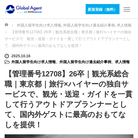
新規登録（無料）
T
o
g
ホーム
外国人留学生向け求人情報
,
外国人留学生向け過去紹介事例
,
求人情報
g
【管理番号12708】26卒｜観光系総合職｜東京都｜旅行×ハイヤーの独自
l
サービスで、観光・送迎・ガイドを一貫して行うアウトドアプランナーとし
e
て、国内外ゲストに最高のおもてなしを提供！
n
a
2025.10.16
v
外国人留学生向け求人情報
、
外国人留学生向け過去紹介事例
、
求人情報
i
【管理番号12708】26卒｜観光系総合
g
a
職｜東京都｜旅行×ハイヤーの独自サ
t
ービスで、観光・送迎・ガイドを一貫
i
o
して行うアウトドアプランナーとし
n
て、国内外ゲストに最高のおもてな
しを提供！