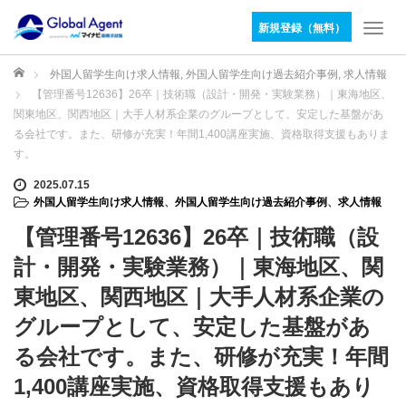
新規登録（無料）
T
o
g
ホーム
外国人留学生向け求人情報
,
外国人留学生向け過去紹介事例
,
求人情報
g
【管理番号12636】26卒｜技術職（設計・開発・実験業務）｜東海地区、
l
関東地区、関西地区｜大手人材系企業のグループとして、安定した基盤があ
e
る会社です。また、研修が充実！年間1,400講座実施、資格取得支援もありま
n
す。
a
v
2025.07.15
i
外国人留学生向け求人情報
、
外国人留学生向け過去紹介事例
、
求人情報
g
【管理番号12636】26卒｜技術職（設
a
t
計・開発・実験業務）｜東海地区、関
i
東地区、関西地区｜大手人材系企業の
o
n
グループとして、安定した基盤があ
る会社です。また、研修が充実！年間
1,400講座実施、資格取得支援もあり