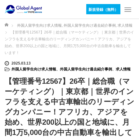
新規登録（無料）
T
o
g
ホーム
外国人留学生向け求人情報
,
外国人留学生向け過去紹介事例
,
求人情報
g
【管理番号12567】26卒｜総合職（マーケティング）｜東京都｜世界のイ
l
ンフラを支える中古車輸出のリーディングカンパニー！アフリカ、アジアを
e
始め、世界200以上の国と地域に、月間1万5,000台の中古自動車を輸出して
n
います！
a
v
2025.03.13
i
外国人留学生向け求人情報
、
外国人留学生向け過去紹介事例
、
求人情報
g
【管理番号12567】26卒｜総合職（マ
a
t
ーケティング）｜東京都｜世界のイン
i
フラを支える中古車輸出のリーディン
o
n
グカンパニー！アフリカ、アジアを
始め、世界200以上の国と地域に、月
間1万5,000台の中古自動車を輸出して