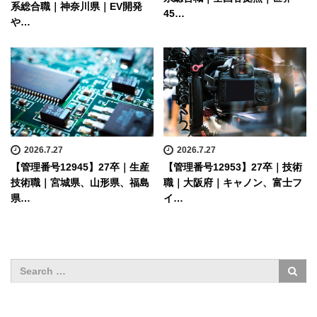
系総合職｜神奈川県｜EV開発
45…
や…
2026.7.27
2026.7.27
【管理番号12945】27卒｜生産
【管理番号12953】27卒｜技術
技術職｜宮城県、山形県、福島
職｜大阪府｜キャノン、富士フ
県…
イ…