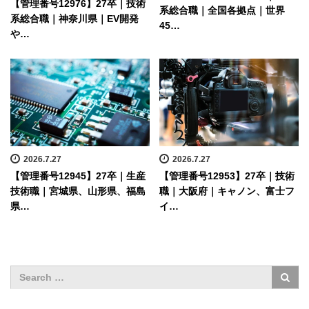
【管理番号12976】27卒｜技術
系総合職｜全国各拠点｜世界
系総合職｜神奈川県｜EV開発
45…
や…
2026.7.27
2026.7.27
【管理番号12945】27卒｜生産
【管理番号12953】27卒｜技術
技術職｜宮城県、山形県、福島
職｜大阪府｜キャノン、富士フ
県…
イ…