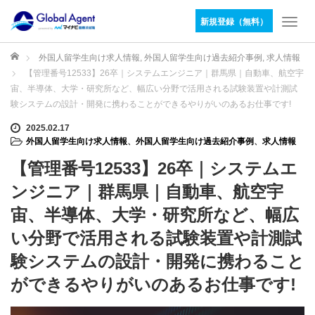
新規登録（無料）
T
o
g
ホーム
外国人留学生向け求人情報
,
外国人留学生向け過去紹介事例
,
求人情報
g
【管理番号12533】26卒｜システムエンジニア｜群馬県｜自動車、航空宇
l
宙、半導体、大学・研究所など、幅広い分野で活用される試験装置や計測試
e
験システムの設計・開発に携わることができるやりがいのあるお仕事です!
n
a
2025.02.17
v
外国人留学生向け求人情報
、
外国人留学生向け過去紹介事例
、
求人情報
i
【管理番号12533】26卒｜システムエ
g
a
ンジニア｜群馬県｜自動車、航空宇
t
宙、半導体、大学・研究所など、幅広
i
o
い分野で活用される試験装置や計測試
n
験システムの設計・開発に携わること
ができるやりがいのあるお仕事です!