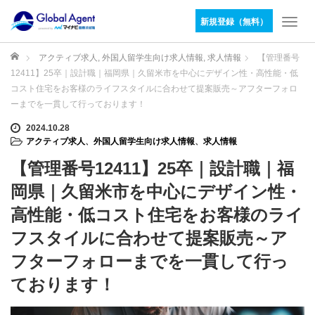
新規登録（無料）
T
o
g
ホーム
アクティブ求人
,
外国人留学生向け求人情報
,
求人情報
【管理番号
g
12411】25卒｜設計職｜福岡県｜久留米市を中心にデザイン性・高性能・低
l
コスト住宅をお客様のライフスタイルに合わせて提案販売～アフターフォロ
e
ーまでを一貫して行っております！
n
a
2024.10.28
v
アクティブ求人
、
外国人留学生向け求人情報
、
求人情報
i
【管理番号12411】25卒｜設計職｜福
g
a
岡県｜久留米市を中心にデザイン性・
t
高性能・低コスト住宅をお客様のライ
i
o
フスタイルに合わせて提案販売～ア
n
フターフォローまでを一貫して行っ
ております！