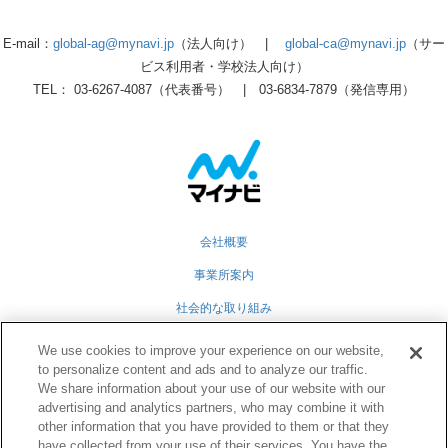
E-mail：
global-ag@mynavi.jp
（法人向け） |
global-ca@mynavi.jp
（サー
ビス利用者・学校法人向け）
TEL： 03-6267-4087（代表番号） | 03-6834-7879（発信専用）
会社概要
事業所案内
社会的な取り組み
採用情報
We use cookies to improve your experience on our website,
to personalize content and ads and to analyze our traffic.
グループ会社
We share information about your use of our website with our
個人情報保護方針
advertising and analytics partners, who may combine it with
other information that you have provided to them or that they
業務運営規定
have collected from your use of their services. You have the