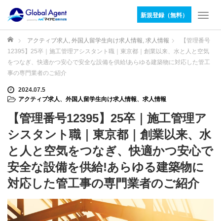
新規登録（無料）
T
o
g
ホーム
アクティブ求人
,
外国人留学生向け求人情報
,
求人情報
【管理番号
g
12395】25卒｜施工管理アシスタント職｜東京都｜創業以来、水と人と空気
l
をつなぎ、快適かつ安心で安全な設備を供給!あらゆる建築物に対応した管工
e
事の専門業者のご紹介
n
a
2024.07.5
v
アクティブ求人
、
外国人留学生向け求人情報
、
求人情報
i
【管理番号12395】25卒｜施工管理ア
g
a
シスタント職｜東京都｜創業以来、水
t
と人と空気をつなぎ、快適かつ安心で
i
o
安全な設備を供給!あらゆる建築物に
n
対応した管工事の専門業者のご紹介