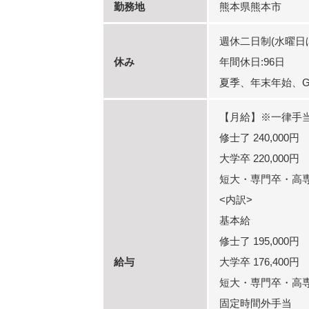
勤務地
熊本県熊本市
週休二日制(水曜日
休み
年間休日:96日
夏季、年末年始、
【月給】※一律手
修士了 240,000円
大学卒 220,000円
短大・専門卒・高専卒 
<内訳>
基本給
修士了 195,000円
給与
大学卒 176,400円
短大・専門卒・高専卒 
固定時間外手当