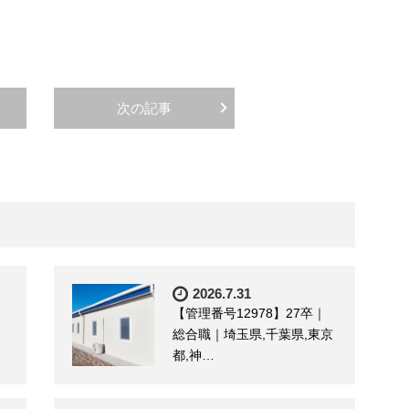
次の記事
2026.7.31
【管理番号12978】27卒｜
総合職｜埼玉県,千葉県,東京
都,神…