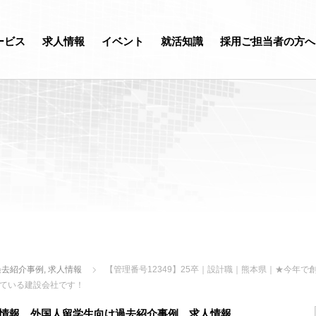
ービス
求人情報
イベント
就活知識
採用ご担当者の方へ
過去紹介事例
,
求人情報
【管理番号12349】25卒｜設計職｜熊本県｜★今年
ている建設会社です！
情報
、
外国人留学生向け過去紹介事例
、
求人情報