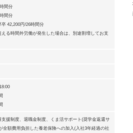
26時間分
26時間分
42,200円/26時間分
超える時間外労働が発生した場合は、別途割増してお支
8:00
間
間
得支援制度、退職金制度、くま活サポート(奨学金返還サ
が全額費用負担した養老保険への加入(入社3年経過の社