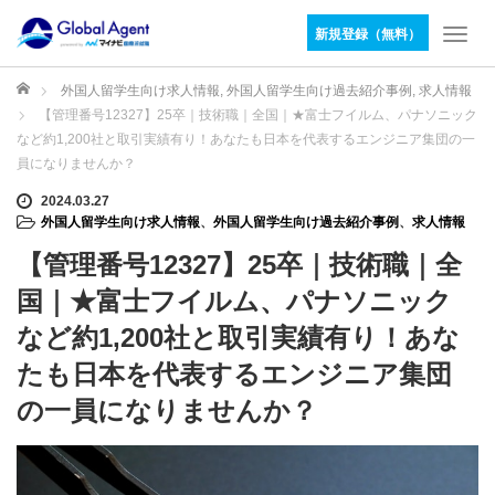
新規登録（無料）
T
o
g
ホーム
外国人留学生向け求人情報
,
外国人留学生向け過去紹介事例
,
求人情報
g
【管理番号12327】25卒｜技術職｜全国｜★富士フイルム、パナソニック
l
など約1,200社と取引実績有り！あなたも日本を代表するエンジニア集団の一
e
員になりませんか？
n
a
2024.03.27
v
外国人留学生向け求人情報
、
外国人留学生向け過去紹介事例
、
求人情報
i
【管理番号12327】25卒｜技術職｜全
g
a
国｜★富士フイルム、パナソニック
t
など約1,200社と取引実績有り！あな
i
o
たも日本を代表するエンジニア集団
n
の一員になりませんか？