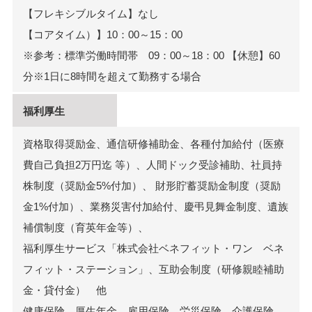
【フレキシブルタイム】なし
【コアタイム）】10：00～15：00
※参考：標準労働時間帯 09：00～18：00 【休憩】60
分※1日に8時間を超えて勤務する場合
福利厚生
資格取得奨励金、通信研修補助金、各種付加給付（医療
費自己負担2万円迄 等）、人間ドック受診補助、社員持
株制度（奨励金5%付加）、 財形貯蓄奨励金制度（奨励
金1%付加）、業務災害付加給付、慶弔見舞金制度、遺族
補償制度（育英年金等）、
福利厚生サービス「株式会社ベネフィット・ワン ベネ
フィット・ステーション」、互助会制度（研修親睦補助
金・貸付金） 他
健康保険、厚生年金、雇用保険、労災保険、介護保険