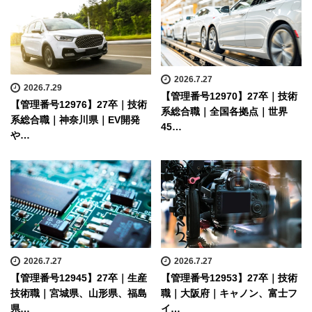
2026.7.27
2026.7.29
【管理番号12970】27卒｜技術
【管理番号12976】27卒｜技術
系総合職｜全国各拠点｜世界
系総合職｜神奈川県｜EV開発
45…
や…
2026.7.27
2026.7.27
【管理番号12945】27卒｜生産
【管理番号12953】27卒｜技術
技術職｜宮城県、山形県、福島
職｜大阪府｜キャノン、富士フ
県…
イ…