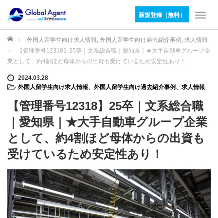
新規登録（無料）
T
o
g
ホーム
外国人留学生向け求人情報
,
外国人留学生向け過去紹介事例
,
求人情報
g
【管理番号12318】25卒｜文系総合職｜愛知県｜★大手自動車グループ企
l
業として、約4割ほど母体からの出資も受けているため安定性あり！
e
n
2024.03.28
外国人留学生向け求人情報
、
外国人留学生向け過去紹介事例
、
求人情報
a
v
【管理番号12318】25卒｜文系総合職
i
g
｜愛知県｜★大手自動車グループ企業
a
として、約4割ほど母体からの出資も
t
i
受けているため安定性あり！
o
n