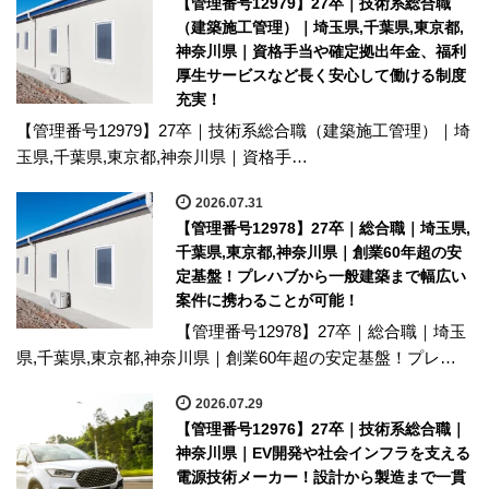
【管理番号12979】27卒｜技術系総合職
（建築施工管理）｜埼玉県,千葉県,東京都,
神奈川県｜資格手当や確定拠出年金、福利
厚生サービスなど長く安心して働ける制度
充実！
【管理番号12979】27卒｜技術系総合職（建築施工管理）｜埼
玉県,千葉県,東京都,神奈川県｜資格手…
2026.07.31
【管理番号12978】27卒｜総合職｜埼玉県,
千葉県,東京都,神奈川県｜創業60年超の安
定基盤！プレハブから一般建築まで幅広い
案件に携わることが可能！
【管理番号12978】27卒｜総合職｜埼玉
県,千葉県,東京都,神奈川県｜創業60年超の安定基盤！プレ…
2026.07.29
【管理番号12976】27卒｜技術系総合職｜
神奈川県｜EV開発や社会インフラを支える
電源技術メーカー！設計から製造まで一貫