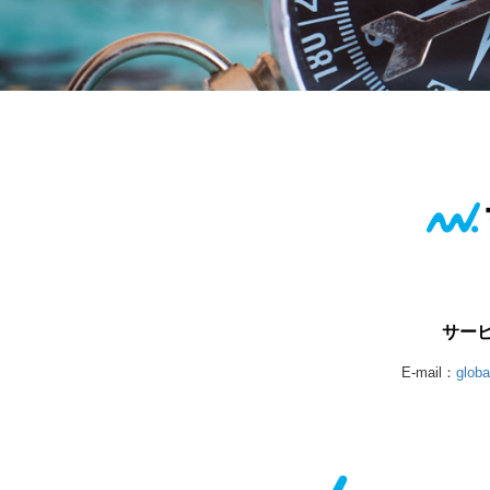
サー
E-mail：
glob