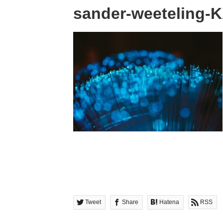
sander-weeteling-
Tweet
Share
Hatena
RSS