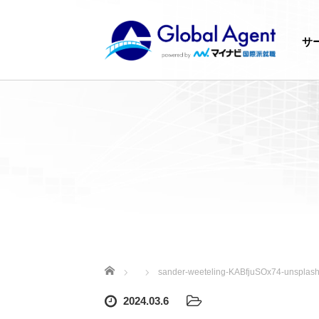
サ
ホーム
sander-weeteling-KABfjuSOx74-unsplas
2024.03.6