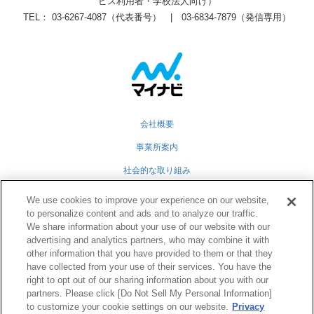
ビス利用者・学校法人向け）
TEL： 03-6267-4087（代表番号） | 03-6834-7879（発信専用）
会社概要
事業所案内
社会的な取り組み
採用情報
We use cookies to improve your experience on our website,
to personalize content and ads and to analyze our traffic.
グループ会社
We share information about your use of our website with our
advertising and analytics partners, who may combine it with
個人情報保護方針
other information that you have provided to them or that they
業務運営規定
have collected from your use of their services. You have the
right to opt out of our sharing information about you with our
partners. Please click [Do Not Sell My Personal Information]
to customize your cookie settings on our website.
Privacy
Twitter
Facebook
RSS