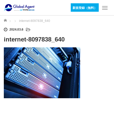
新規登録（無料）
T
o
g
ホーム
internet-8097838_640
g
2024.03.6
l
e
internet-8097838_640
n
a
v
i
g
a
t
i
o
n