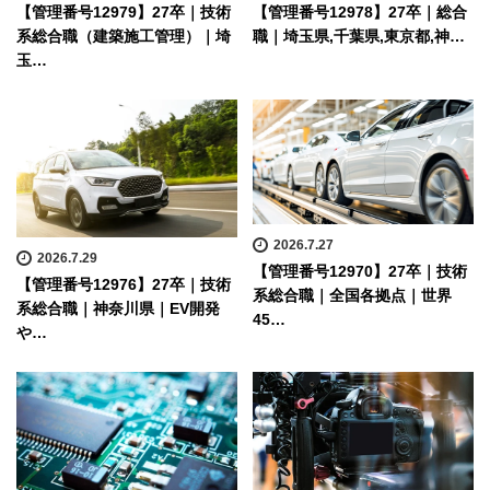
【管理番号12979】27卒｜技術
【管理番号12978】27卒｜総合
系総合職（建築施工管理）｜埼
職｜埼玉県,千葉県,東京都,神…
玉…
2026.7.27
2026.7.29
【管理番号12970】27卒｜技術
【管理番号12976】27卒｜技術
系総合職｜全国各拠点｜世界
系総合職｜神奈川県｜EV開発
45…
や…