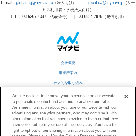
E-mail：
global-ag@mynavi.jp
（法人向け） |
global-ca@mynavi.jp
（サー
ビス利用者・学校法人向け）
TEL： 03-6267-4087（代表番号） | 03-6834-7879（発信専用）
会社概要
事業所案内
社会的な取り組み
採用情報
We use cookies to improve your experience on our website,
to personalize content and ads and to analyze our traffic.
グループ会社
We share information about your use of our website with our
個人情報保護方針
advertising and analytics partners, who may combine it with
other information that you have provided to them or that they
業務運営規定
have collected from your use of their services. You have the
right to opt out of our sharing information about you with our