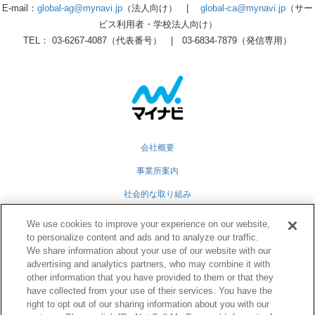
E-mail：
global-ag@mynavi.jp
（法人向け） |
global-ca@mynavi.jp
（サー
ビス利用者・学校法人向け）
TEL： 03-6267-4087（代表番号） | 03-6834-7879（発信専用）
会社概要
事業所案内
社会的な取り組み
採用情報
We use cookies to improve your experience on our website,
to personalize content and ads and to analyze our traffic.
グループ会社
We share information about your use of our website with our
advertising and analytics partners, who may combine it with
個人情報保護方針
other information that you have provided to them or that they
業務運営規定
have collected from your use of their services. You have the
right to opt out of our sharing information about you with our