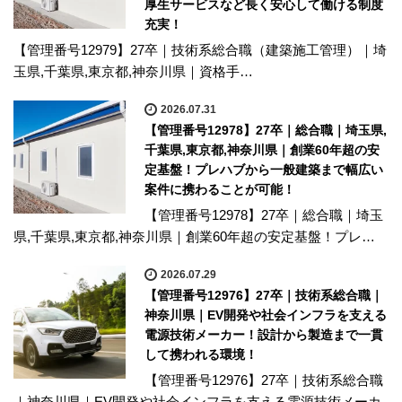
厚生サービスなど長く安心して働ける制度
充実！
【管理番号12979】27卒｜技術系総合職（建築施工管理）｜埼
玉県,千葉県,東京都,神奈川県｜資格手…
2026.07.31
【管理番号12978】27卒｜総合職｜埼玉県,
千葉県,東京都,神奈川県｜創業60年超の安
定基盤！プレハブから一般建築まで幅広い
案件に携わることが可能！
【管理番号12978】27卒｜総合職｜埼玉
県,千葉県,東京都,神奈川県｜創業60年超の安定基盤！プレ…
2026.07.29
【管理番号12976】27卒｜技術系総合職｜
神奈川県｜EV開発や社会インフラを支える
電源技術メーカー！設計から製造まで一貫
して携われる環境！
【管理番号12976】27卒｜技術系総合職
｜神奈川県｜EV開発や社会インフラを支える電源技術メーカ