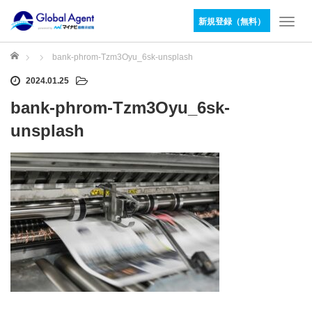
新規登録（無料）
T
o
g
ホーム
bank-phrom-Tzm3Oyu_6sk-unsplash
g
2024.01.25
l
e
bank-phrom-Tzm3Oyu_6sk-
n
a
unsplash
v
i
g
a
t
i
o
n