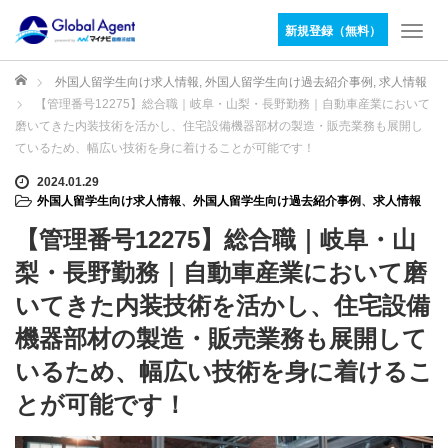
新規登録（無料）
T
o
g
ホーム
外国人留学生向け求人情報
,
外国人留学生向け過去紹介事例
,
求人情報
g
【管理番号12275】総合職｜岐阜・山梨・長野勤務｜自動車産業において
l
磨いてきた内装技術を活かし、住宅設備機器部材の製造・販売業務も展開し
e
ているため、幅広い技術を身に着けることが可能です！
n
a
2024.01.29
v
外国人留学生向け求人情報
、
外国人留学生向け過去紹介事例
、
求人情報
i
【管理番号12275】総合職｜岐阜・山
g
a
梨・長野勤務｜自動車産業において磨
t
いてきた内装技術を活かし、住宅設備
i
o
機器部材の製造・販売業務も展開して
n
いるため、幅広い技術を身に着けるこ
とが可能です！