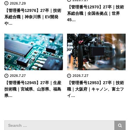
2026.7.29
【管理番号12970】27卒｜技術
【管理番号12976】27卒｜技術
系総合職｜全国各拠点｜世界
系総合職｜神奈川県｜EV開発
45…
や…
2026.7.27
2026.7.27
【管理番号12945】27卒｜生産
【管理番号12953】27卒｜技術
技術職｜宮城県、山形県、福島
職｜大阪府｜キャノン、富士フ
県…
イ…