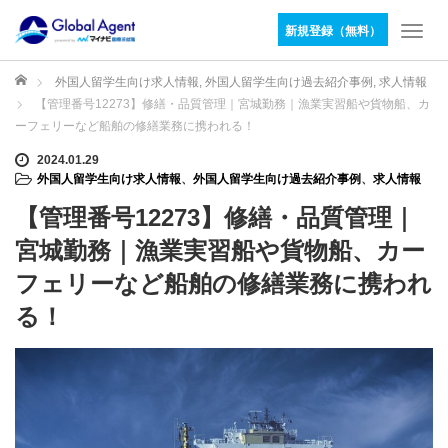
新規登録（無料）
T
o
g
ホーム
外国人留学生向け求人情報
,
外国人留学生向け過去紹介事例
,
求人情報
g
【管理番号12273】修繕・品質管理｜宮城勤務｜漁業実習船や貨物船、カ
l
ーフェリーなど船舶の修繕業務に携われる！
e
n
2024.01.29
外国人留学生向け求人情報
、
外国人留学生向け過去紹介事例
、
求人情報
a
v
【管理番号12273】修繕・品質管理｜
i
g
宮城勤務｜漁業実習船や貨物船、カー
a
フェリーなど船舶の修繕業務に携われ
t
i
る！
o
n