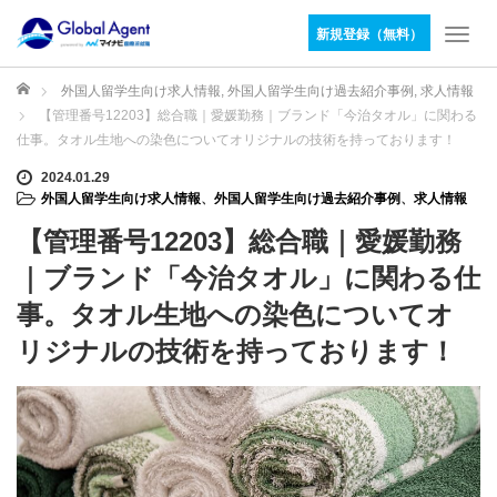
新規登録（無料）
T
o
g
ホーム
外国人留学生向け求人情報
,
外国人留学生向け過去紹介事例
,
求人情報
g
【管理番号12203】総合職｜愛媛勤務｜ブランド「今治タオル」に関わる
l
仕事。タオル生地への染色についてオリジナルの技術を持っております！
e
n
2024.01.29
外国人留学生向け求人情報
、
外国人留学生向け過去紹介事例
、
求人情報
a
v
【管理番号12203】総合職｜愛媛勤務
i
g
｜ブランド「今治タオル」に関わる仕
a
事。タオル生地への染色についてオ
t
i
リジナルの技術を持っております！
o
n