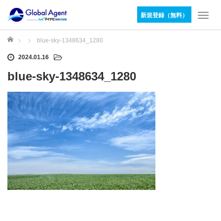
新規登録（無料）
T
o
g
ホーム
blue-sky-1348634_1280
g
2024.01.16
l
e
blue-sky-1348634_1280
n
a
v
i
g
a
t
i
o
n