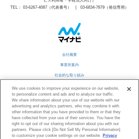
ビス利用者・学校法人向け）
TEL： 03-6267-4087（代表番号） | 03-6834-7879（発信専用）
会社概要
事業所案内
社会的な取り組み
採用情報
We use cookies to improve your experience on our website,
to personalize content and ads and to analyze our traffic.
グループ会社
We share information about your use of our website with our
advertising and analytics partners, who may combine it with
個人情報保護方針
other information that you have provided to them or that they
業務運営規定
have collected from your use of their services. You have the
right to opt out of our sharing information about you with our
partners. Please click [Do Not Sell My Personal Information]
to customize your cookie settings on our website.
Privacy
Twitter
Facebook
RSS