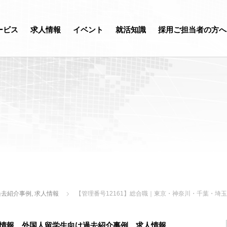
ービス
求人情報
イベント
就活知識
採用ご担当者の方へ
過去紹介事例
,
求人情報
【管理番号12161】総合職｜東京・神奈川・千葉・
情報
、
外国人留学生向け過去紹介事例
、
求人情報