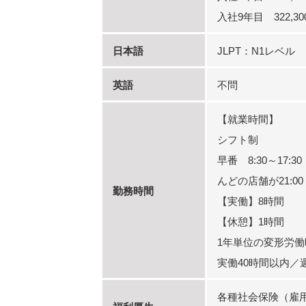
入社9年目 322,3
日本語
JLPT：N1レベル
英語
不問
【就業時間】
シフト制
早番 8:30～17:
んどの店舗が21:0
勤務時間
【実働】8時間
【休憩】1時間
1年単位の変形労働
実働40時間以内／
各種社会保険（雇