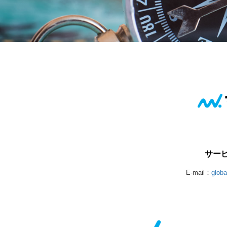
サー
E-mail：
glob