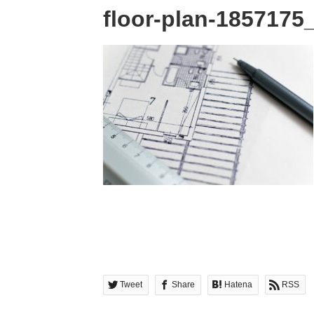
floor-plan-1857175
Tweet
Share
Hatena
RSS