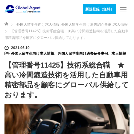
新規登録（無料）
T
o
g
ホーム
外国人留学生向け求人情報
,
外国人留学生向け過去紹介事例
,
求人情報
g
【管理番号11425】技術系総合職 ★高い冷間鍛造技術を活用した自動車
l
用精密部品を顧客にグローバル供給しております。
e
n
2021.06.10
外国人留学生向け求人情報
、
外国人留学生向け過去紹介事例
、
求人情報
a
v
【管理番号11425】技術系総合職 ★
i
g
高い冷間鍛造技術を活用した自動車用
a
精密部品を顧客にグローバル供給して
t
i
おります。
o
n