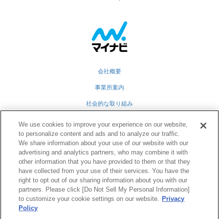
会社概要
事業所案内
社会的な取り組み
採用情報
We use cookies to improve your experience on our website,
to personalize content and ads and to analyze our traffic.
グループ会社
We share information about your use of our website with our
個人情報保護方針
advertising and analytics partners, who may combine it with
other information that you have provided to them or that they
業務運営規定
have collected from your use of their services. You have the
right to opt out of our sharing information about you with our
partners. Please click [Do Not Sell My Personal Information]
to customize your cookie settings on our website.
Privacy
Twitter
Facebook
RSS
Policy