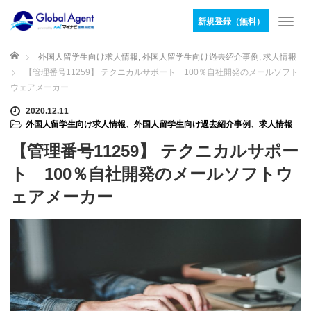
新規登録（無料）
T
o
g
ホーム
外国人留学生向け求人情報
,
外国人留学生向け過去紹介事例
,
求人情報
g
【管理番号11259】 テクニカルサポート 100％自社開発のメールソフト
l
ウェアメーカー
e
n
2020.12.11
外国人留学生向け求人情報
、
外国人留学生向け過去紹介事例
、
求人情報
a
v
【管理番号11259】 テクニカルサポー
i
g
ト 100％自社開発のメールソフトウ
a
ェアメーカー
t
i
o
n