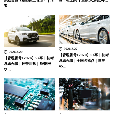
系総合職（建築施工管理）｜埼
職｜埼玉県,千葉県,東京都,神…
玉…
2026.7.27
2026.7.29
【管理番号12970】27卒｜技術
【管理番号12976】27卒｜技術
系総合職｜全国各拠点｜世界
系総合職｜神奈川県｜EV開発
45…
や…