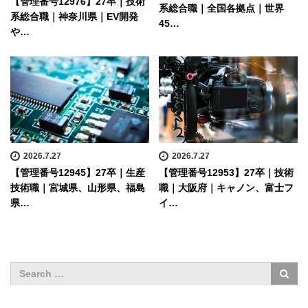
【管理番号12976】27卒｜技術
系総合職｜全国各拠点｜世界
系総合職｜神奈川県｜EV開発
45…
や…
2026.7.27
2026.7.27
【管理番号12945】27卒｜生産
【管理番号12953】27卒｜技術
技術職｜宮城県、山形県、福島
職｜大阪府｜キャノン、富士フ
県…
イ…