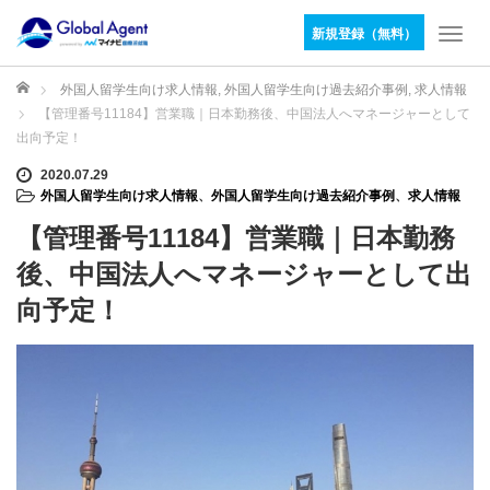
新規登録（無料）
T
o
g
ホーム
外国人留学生向け求人情報
,
外国人留学生向け過去紹介事例
,
求人情報
g
【管理番号11184】営業職｜日本勤務後、中国法人へマネージャーとして
l
出向予定！
e
n
2020.07.29
外国人留学生向け求人情報
、
外国人留学生向け過去紹介事例
、
求人情報
a
v
【管理番号11184】営業職｜日本勤務
i
g
後、中国法人へマネージャーとして出
a
向予定！
t
i
o
n