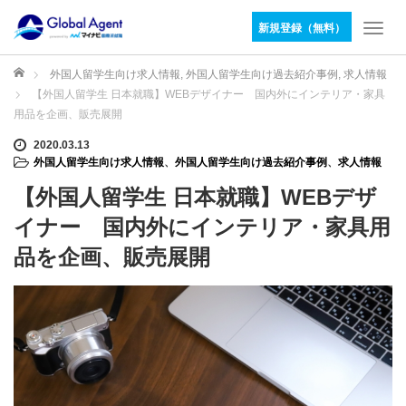
新規登録（無料）
T
o
g
ホーム
外国人留学生向け求人情報
,
外国人留学生向け過去紹介事例
,
求人情報
g
【外国人留学生 日本就職】WEBデザイナー 国内外にインテリア・家具
l
用品を企画、販売展開
e
n
2020.03.13
外国人留学生向け求人情報
、
外国人留学生向け過去紹介事例
、
求人情報
a
v
【外国人留学生 日本就職】WEBデザ
i
g
イナー 国内外にインテリア・家具用
a
品を企画、販売展開
t
i
o
n