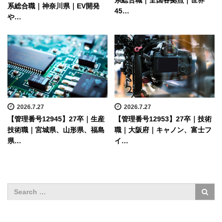
系総合職｜全国各拠点｜世界
系総合職｜神奈川県｜EV開発
45…
や…
2026.7.27
2026.7.27
【管理番号12945】27卒｜生産
【管理番号12953】27卒｜技術
技術職｜宮城県、山形県、福島
職｜大阪府｜キャノン、富士フ
県…
イ…