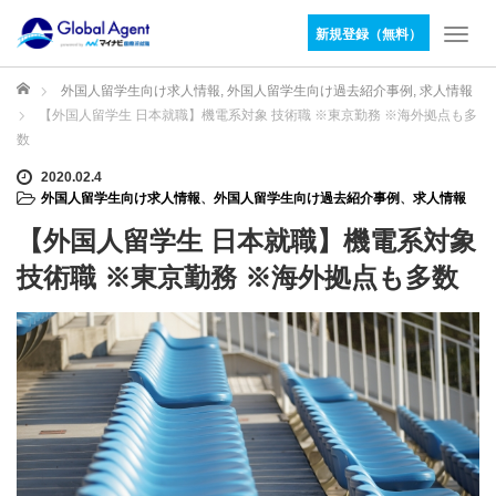
新規登録（無料）
T
o
g
ホーム
外国人留学生向け求人情報
,
外国人留学生向け過去紹介事例
,
求人情報
g
【外国人留学生 日本就職】機電系対象 技術職 ※東京勤務 ※海外拠点も多
l
数
e
n
2020.02.4
外国人留学生向け求人情報
、
外国人留学生向け過去紹介事例
、
求人情報
a
v
【外国人留学生 日本就職】機電系対象
i
g
技術職 ※東京勤務 ※海外拠点も多数
a
t
i
o
n