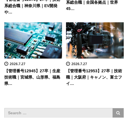
系総合職｜全国各拠点｜世界
系総合職｜神奈川県｜EV開発
45…
や…
2026.7.27
2026.7.27
【管理番号12945】27卒｜生産
【管理番号12953】27卒｜技術
技術職｜宮城県、山形県、福島
職｜大阪府｜キャノン、富士フ
県…
イ…